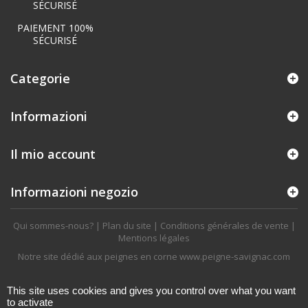
PAIEMENT 100%
SÉCURISÉ
Categorie
Informazioni
Il mio account
Informazioni negozio
Qui sommes-nous?
|
Plan du site
|
Conditions générales de vente
|
Mentions légales
Notre site dédié aux peignes en corne
www.peigne-savignac.com
This site uses cookies and gives you control over what you want
to activate