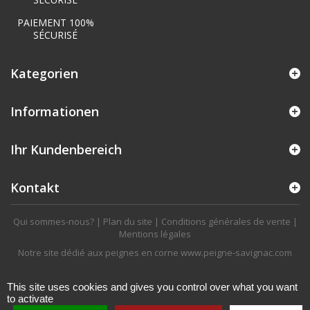
PAIEMENT 100%
SÉCURISÉ
Kategorien
Informationen
Ihr Kundenbereich
Kontakt
Qui sommes-nous?
|
Plan du site
|
Conditions générales de vente
|
Mentions légales
Notre site dédié aux peignes en corne
www.peigne-savignac.com
This site uses cookies and gives you control over what you want
to activate