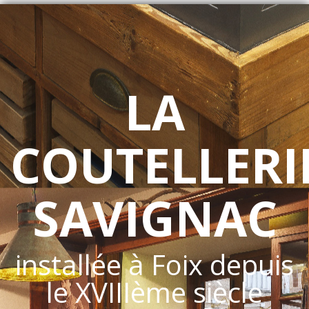
LA
COUTELLERI
SAVIGNAC
installée à Foix depuis
le XVIIIème siècle