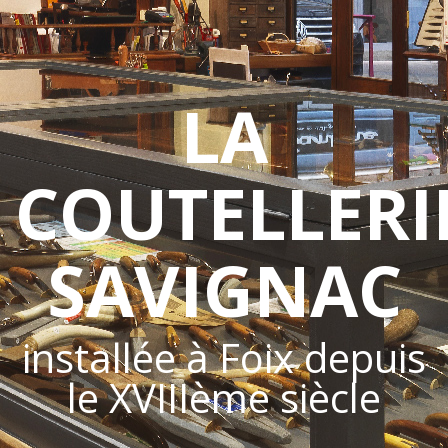
LA
COUTELLERI
SAVIGNAC
installée à Foix depuis
le XVIIIème siècle