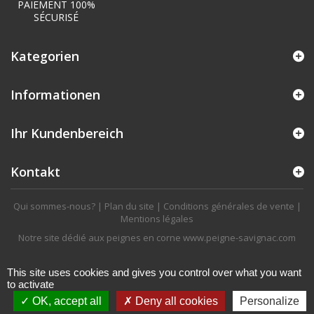
PAIEMENT 100%
SÉCURISÉ
Kategorien
Informationen
Ihr Kundenbereich
Kontakt
Qui sommes-nous?
|
Plan du site
|
Conditions générales de vente
|
Mentions légales
Notre site dédié aux peignes en corne
www.peigne-savignac.com
This site uses cookies and gives you control over what you want
to activate
OK, accept all
Deny all cookies
Personalize