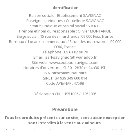
Identification
Raison sociale : Etablissement SAVIGNAC
Enseignes juridiques : Coutellerie SAVIGNAC
Statut juridique et capital social : S.A.R.L.
Prénom et nom du responsable : Olivier MONTARIOL
Siège social : 15 rue des marchands, 09 000 Foix, france
Bureaux / Locaux commerciaux : 15 rue des marcharnds, 09 000
FOIX, France
Téléphone : 05 61 02 90 70
Email : sarl-savignac (at) wanadoo.fr
Site web : www.couteau-savignac.com
Horaires d'ouverture : 9h30-12h30 et 14h30-19h
TVA intracommunautaire
SIRET : 34 939 349 600 014
Code APE/NAF : 4759B
Déclaration CNIL: 1951006 / 1951005
Préambule
Tous les produits présents sur ce site, sans aucune exception
sont interdits à la vente aux mineurs.