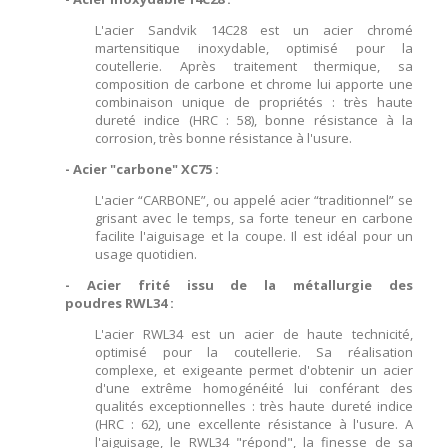
L'acier Sandvik 14C28 est un acier chromé
martensitique inoxydable, optimisé pour la
coutellerie. Après traitement thermique, sa
composition de carbone et chrome lui apporte une
combinaison unique de propriétés : très haute
dureté indice (HRC : 58), bonne résistance à la
corrosion, très bonne résistance à l'usure.
- Acier "carbone" XC75 :
L'acier “CARBONE”, ou appelé acier “traditionnel” se
grisant avec le temps, sa forte teneur en carbone
facilite l'aiguisage et la coupe. Il est idéal pour un
usage quotidien.
- Acier frité issu de la métallurgie des
poudres RWL34 :
L'acier RWL34 est un acier de haute technicité,
optimisé pour la coutellerie. Sa réalisation
complexe, et exigeante permet d'obtenir un acier
d'une extrême homogénéité lui conférant des
qualités exceptionnelles : très haute dureté indice
(HRC : 62), une excellente résistance à l'usure. A
l'aiguisage, le RWL34 "répond", la finesse de sa