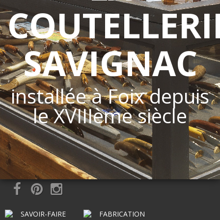
COUTELLERI
SAVIGNAC
installée à Foix depuis
le XVIIIème siècle