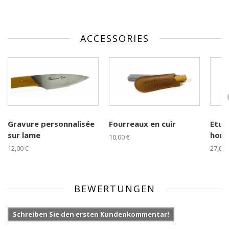
ACCESSORIES
Gravure personnalisée
Fourreaux en cuir
Etuis
sur lame
horiz
10,00 €
12,00 €
27,00 
BEWERTUNGEN
Schreiben Sie den ersten Kundenkommentar!