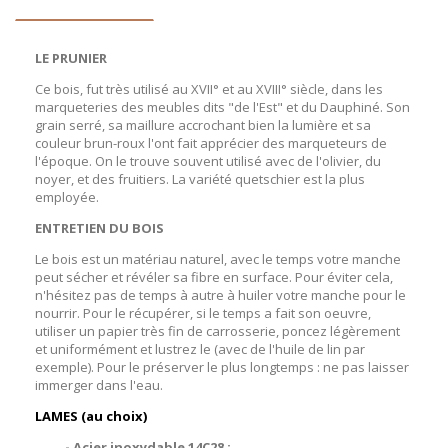
LE PRUNIER
Ce bois, fut très utilisé au XVII° et au XVIII° siècle, dans les
marqueteries des meubles dits "de l'Est" et du Dauphiné. Son
grain serré, sa maillure accrochant bien la lumière et sa
couleur brun-roux l'ont fait apprécier des marqueteurs de
l'époque. On le trouve souvent utilisé avec de l'olivier, du
noyer, et des fruitiers. La variété quetschier est la plus
employée.
ENTRETIEN DU BOIS
Le bois est un matériau naturel, avec le temps votre manche
peut sécher et révéler sa fibre en surface. Pour éviter cela,
n'hésitez pas de temps à autre à huiler votre manche pour le
nourrir. Pour le récupérer, si le temps a fait son oeuvre,
utiliser un papier très fin de carrosserie, poncez légèrement
et uniformément et lustrez le (avec de l'huile de lin par
exemple). Pour le préserver le plus longtemps : ne pas laisser
immerger dans l'eau.
LAMES (au choix)
- Acier inoxydable 14C28 :