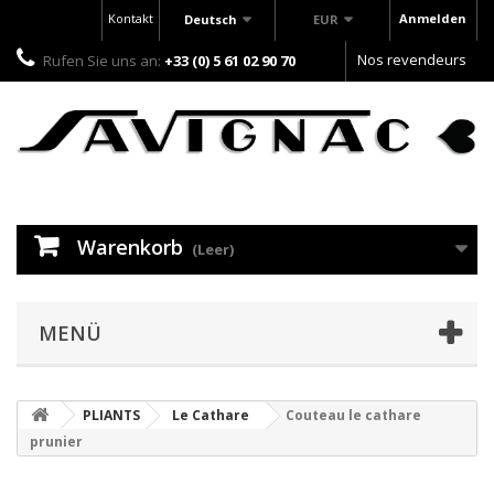
Kontakt
Anmelden
Deutsch
EUR
Nos revendeurs
Rufen Sie uns an:
+33 (0) 5 61 02 90 70
Warenkorb
(Leer)
MENÜ
PLIANTS
Le Cathare
Couteau le cathare
prunier