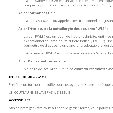
L'acier Sandvik 14C28 est un acier chromé martensitiqu
unique de propriétés : très haute dureté indice (HRC : 58),
- Acier "carbone" XC75 :
L'acier “CARBONE”, ou appelé acier “traditionnel” se grisant
- Acier frité issu de la métallurgie des poudres RWL34 :
L'acier RWL34 est un acier de haute technicité, optimisé
exceptionnelles : très haute dureté indice (HRC : 62), un
permettra de disposer d'un tranchant redoutable et durab
L'Ariégeois en RWL34 est monté avec une vis à 6 pans.
Le 
- Acier Damasteel inoxydable:
Mélange de RWL34 et CPM27.
Le couteau est fourni avec
ENTRETIEN DE LA LAME
Préférez un torchon humidifié pour nettoyer votre lame, plutôt que d
UN COUTEAU NE SE LAVE PAS IL S'ESSUIE !
ACCESSOIRES
Afin de protéger votre couteau et de le garder fermé, vous pouvez ch