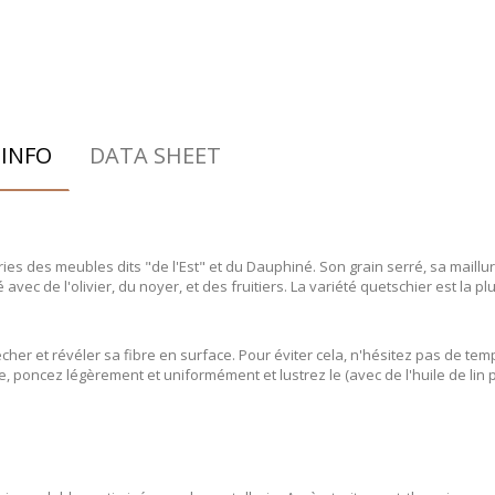
INFO
DATA SHEET
teries des meubles dits "de l'Est" et du Dauphiné. Son grain serré, sa maillu
vec de l'olivier, du noyer, et des fruitiers. La variété quetschier est la p
her et révéler sa fibre en surface. Pour éviter cela, n'hésitez pas de temp
rie, poncez légèrement et uniformément et lustrez le (avec de l'huile de lin