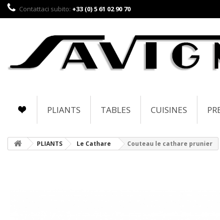
Contattaci subito:
+33 (0) 5 61 02 90 70
PLIANTS
TABLES
CUISINES
PR
PLIANTS
Le Cathare
Couteau le cathare prunier