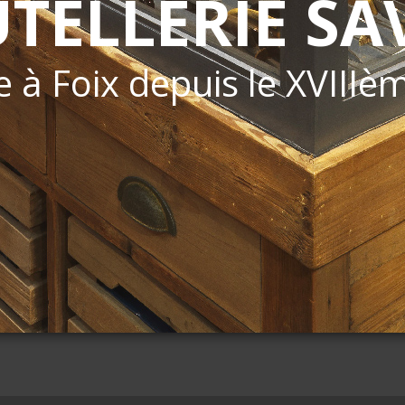
UTELLERIE SA
e à Foix depuis le XVIIIè