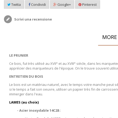
Twitta
Condividi
Google+
Pinterest
Scrivi una recensione
MORE 
LE PRUNIER
Ce bois, fut très utilisé au XVII° et au XVIII° siècle, dans les marque
apprécier des marqueteurs de l'époque. On le trouve souvent utilisé a
ENTRETIEN DU BOIS
Le bois est un matériau naturel, avec le temps votre manche peut séc
si le temps a fait son oeuvre, utiliser un papier très fin de carrosse
immerger dans l'eau.
LAMES (au choix)
- Acier inoxydable 14C28 :