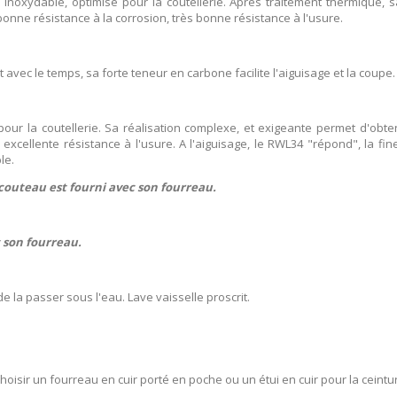
e inoxydable, optimisé pour la coutellerie. Après traitement thermique
 bonne résistance à la corrosion, très bonne résistance à l'usure.
 avec le temps, sa forte teneur en carbone facilite l'aiguisage et la coupe.
 pour la coutellerie. Sa réalisation complexe, et exigeante permet d'obt
e excellente résistance à l'usure. A l'aiguisage, le RWL34 "répond", la fi
le.
couteau est fourni avec son fourreau.
 son fourreau.
e la passer sous l'eau. Lave vaisselle proscrit.
oisir un fourreau en cuir porté en poche ou un étui en cuir pour la ceintu