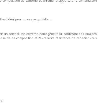
, sa composition de carbone et chrome lui apporte une combinaison
 Il est idéal pour un usage quotidien.
enir un acier d'une extrême homogénéité lui conférant des qualités
nesse de sa composition et l'excellente résistance de cet acier vous
re.