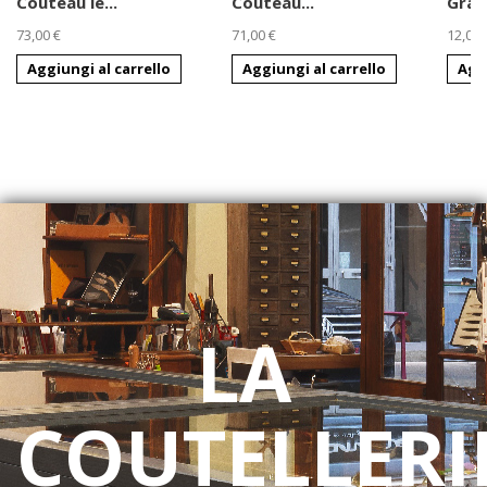
Couteau le...
Couteau...
Gravu
73,00 €
71,00 €
12,00 
Aggiungi al carrello
Aggiungi al carrello
Aggi
LA
COUTELLERI