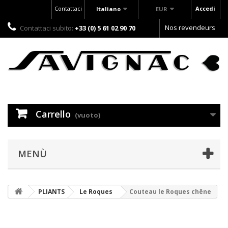
Contattaci
Accedi
Italiano
EUR
Nos revendeurs
Contattaci subito:
+33 (0) 5 61 02 90 70
Carrello
(vuoto)
MENÙ
PLIANTS
Le Roques
Couteau le Roques chêne