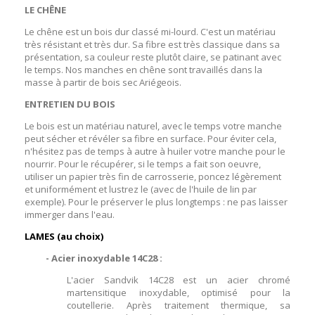
LE CHÊNE
Le chêne est un bois dur classé mi-lourd. C'est un matériau
très résistant et très dur. Sa fibre est très classique dans sa
présentation, sa couleur reste plutôt claire, se patinant avec
le temps. Nos manches en chêne sont travaillés dans la
masse à partir de bois sec Ariégeois.
ENTRETIEN DU BOIS
Le bois est un matériau naturel, avec le temps votre manche
peut sécher et révéler sa fibre en surface. Pour éviter cela,
n'hésitez pas de temps à autre à huiler votre manche pour le
nourrir. Pour le récupérer, si le temps a fait son oeuvre,
utiliser un papier très fin de carrosserie, poncez légèrement
et uniformément et lustrez le (avec de l'huile de lin par
exemple). Pour le préserver le plus longtemps : ne pas laisser
immerger dans l'eau.
LAMES (au choix)
- Acier inoxydable 14C28 :
L'acier Sandvik 14C28 est un acier chromé
martensitique inoxydable, optimisé pour la
coutellerie. Après traitement thermique, sa