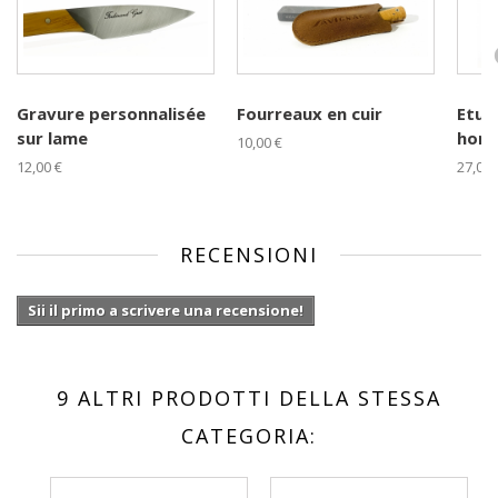
Gravure personnalisée
Fourreaux en cuir
Etuis
sur lame
horiz
10,00 €
12,00 €
27,00 
RECENSIONI
Sii il primo a scrivere una recensione!
9 ALTRI PRODOTTI DELLA STESSA
CATEGORIA: