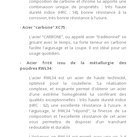
composition de carbone et chrome lui apporte une
combinaison unique de propriétés : très haute
dureté indice (HRC : 58), bonne résistance à la
corrosion, très bonne résistance à l'usure.
- Acier "carbone" XC75 :
L'acier “CARBONE”, ou appelé acier “traditionnel” se
grisant avec le temps, sa forte teneur en carbone
facilite l'aiguisage et la coupe. Il est idéal pour un
usage quotidien.
- Acier frité issu de la métallurgie des
poudres RWL34 :
L'acier RWL34 est un acier de haute technicité,
optimisé pour la coutellerie. Sa réalisation
complexe, et exigeante permet d'obtenir un acier
d'une extrême homogénéité lui conférant des
qualités exceptionnelles : très haute dureté indice
(HRC : 62), une excellente résistance à l'usure. A
l'aiguisage, le RWL34 "répond", la finesse de sa
composition et l'excellente résistance de cet acier
vous permettra de disposer d'un tranchant
redoutable et durable.
L'Ariégeois en RWL34 est monté avec une vis à 6