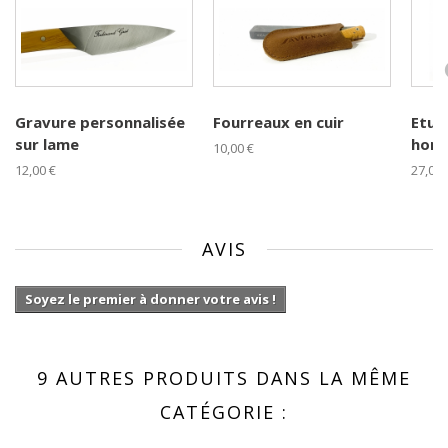
Gravure personnalisée
Fourreaux en cuir
Etuis
sur lame
horiz
10,00 €
12,00 €
27,00 
AVIS
Soyez le premier à donner votre avis !
9 AUTRES PRODUITS DANS LA MÊME
CATÉGORIE :