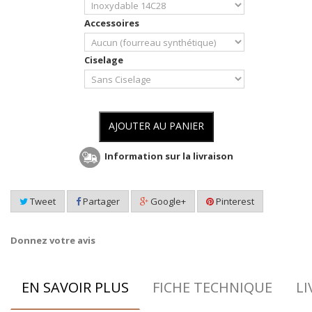
Accessoires
Ciselage
AJOUTER AU PANIER
Information sur la livraison
Tweet
Partager
Google+
Pinterest
Donnez votre avis
EN SAVOIR PLUS
FICHE TECHNIQUE
LI