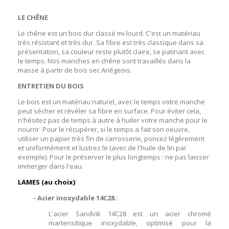
LE CHÊNE
Le chêne est un bois dur classé mi-lourd. C'est un matériau
très résistant et très dur. Sa fibre est très classique dans sa
présentation, sa couleur reste plutôt claire, se patinant avec
le temps. Nos manches en chêne sont travaillés dans la
masse à partir de bois sec Ariégeois.
ENTRETIEN DU BOIS
Le bois est un matériau naturel, avec le temps votre manche
peut sécher et révéler sa fibre en surface. Pour éviter cela,
n'hésitez pas de temps à autre à huiler votre manche pour le
nourrir. Pour le récupérer, si le temps a fait son oeuvre,
utiliser un papier très fin de carrosserie, poncez légèrement
et uniformément et lustrez le (avec de l'huile de lin par
exemple). Pour le préserver le plus longtemps : ne pas laisser
immerger dans l'eau.
LAMES (au choix)
- Acier inoxydable 14C28 :
L'acier Sandvik 14C28 est un acier chromé
martensitique inoxydable, optimisé pour la