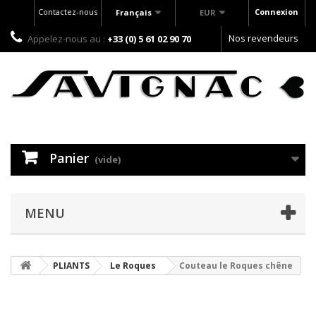
Contactez-nous
Connexion
Français
EUR
Nos revendeurs
Appelez-nous au :
+33 (0) 5 61 02 90 70
Panier
(vide)
MENU
PLIANTS
Le Roques
Couteau le Roques chêne