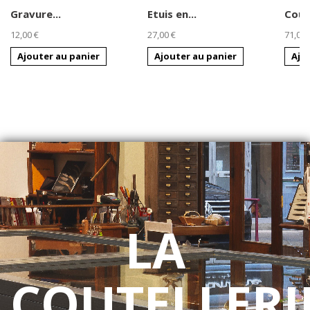
Gravure...
Etuis en...
Cout
12,00 €
27,00 €
71,00 
Ajouter au panier
Ajouter au panier
Ajo
LA
COUTELLERI