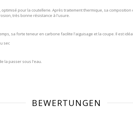
, optimisé pour la coutellerie. Après traitement thermique, sa compositi
rosion, très bonne résistance à l'usure.
emps, sa forte teneur en carbone facilite l'aiguisage et la coupe. Il est idé
au sec
de la passer sous l'eau.
BEWERTUNGEN