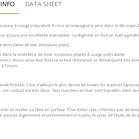
INFO
DATA SHEET
 de cuisine à usage polyvalent. Il vous accompagnera ainsi dans la découp
assure une excellente maniabilité. Sa légèreté en font un outil agréabl
ration (lame étroite, émouture plate).
dans la coutellerie de loisir (couteaux pliants à usage polyvalent).
aciers choisis pour leur finesse et leur résistance se démarquant des aci
à l’usure.
nde finesse. C'est d'ailleurs le plus dense de toutes les espèces ligneuse
, son contact est très doux. Nos manches en buis sont travaillés dans la m
her et révéler sa fibre en surface. Pour éviter cela, n'hésitez pas de temp
rie, poncez légèrement et uniformément et lustrez le (avec de l'huile de lin