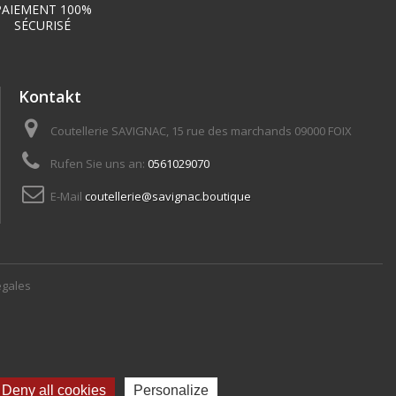
PAIEMENT 100%
SÉCURISÉ
Kontakt
Coutellerie SAVIGNAC, 15 rue des marchands 09000 FOIX
Rufen Sie uns an:
0561029070
E-Mail
coutellerie@savignac.boutique
égales
Deny all cookies
Personalize