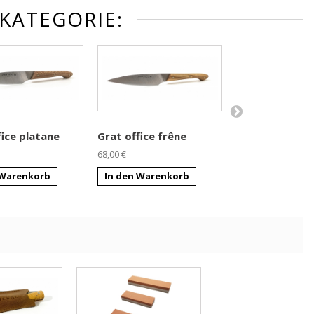
KATEGORIE:
Couteau L'Ari
fice platane
Grat office frêne
système boul
68,00 €
170,00 €
 Warenkorb
In den Warenkorb
In den Warenk