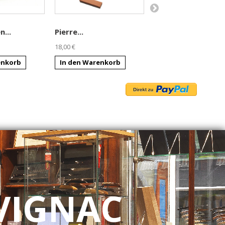
...
Pierre...
Grat office...
18,00 €
68,00 €
enkorb
In den Warenkorb
In den Warenkorb
VIGNAC