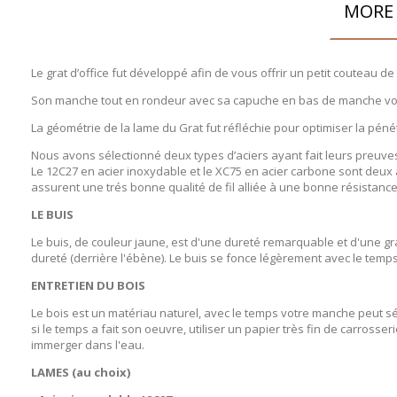
MORE 
Le grat d’office fut développé afin de vous offrir un petit couteau
Son manche tout en rondeur avec sa capuche en bas de manche vous 
La géométrie de la lame du Grat fut réfléchie pour optimiser la pénét
Nous avons sélectionné deux types d’aciers ayant fait leurs preuves 
Le 12C27 en acier inoxydable et le XC75 en acier carbone sont deux 
assurent une trés bonne qualité de fil alliée à une bonne résistance 
LE BUIS
Le buis, de couleur jaune, est d'une dureté remarquable et d'une gra
dureté (derrière l'ébène). Le buis se fonce légèrement avec le temps
ENTRETIEN DU BOIS
Le bois est un matériau naturel, avec le temps votre manche peut séc
si le temps a fait son oeuvre, utiliser un papier très fin de carrosse
immerger dans l'eau.
LAMES (au choix)