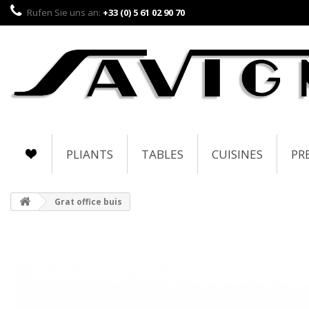
Rufen Sie uns an:
+33 (0) 5 61 02 90 70
PLIANTS
TABLES
CUISINES
PR
Grat office buis