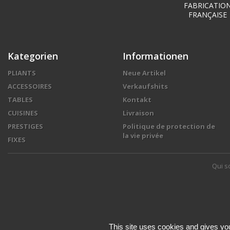
FABRICATIO
FRANÇAISE
Kategorien
Informationen
PLIANTS
Neue Artikel
ACCESSOIRES
Verkaufshits
TABLES
Kontakt
CUISINES
Livraison
PRESTIGES
Politique de protection de
la vie privée
FIXES
Qui 
This site uses cookies and gives you