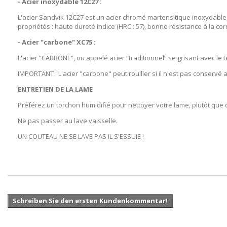
- Acier inoxydable 12C27 :
L'acier Sandvik 12C27 est un acier chromé martensitique inoxydable
propriétés : haute dureté indice (HRC : 57), bonne résistance à la cor
- Acier "carbone" XC75 :
L'acier “CARBONE”, ou appelé acier “traditionnel” se grisant avec le t
IMPORTANT : L'acier "carbone" peut rouiller si il n'est pas conservé 
ENTRETIEN DE LA LAME
Préférez un torchon humidifié pour nettoyer votre lame, plutôt que 
Ne pas passer au lave vaisselle.
UN COUTEAU NE SE LAVE PAS IL S'ESSUIE !
Schreiben Sie den ersten Kundenkommentar!