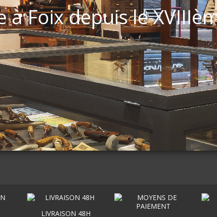
e à Foix depuis le XVIIIè
LIVRAISON 48H