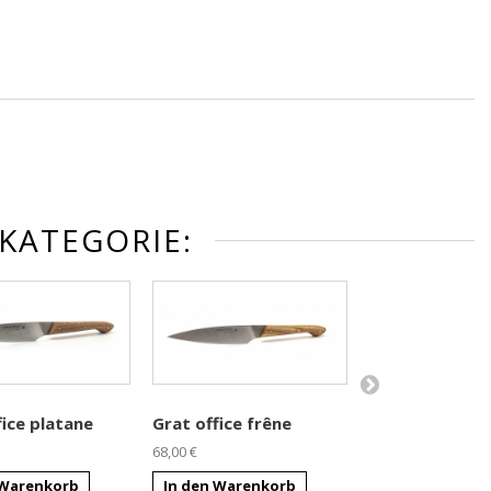
KATEGORIE:
fice platane
Grat office frêne
Grat office bui
68,00 €
68,00 €
 Warenkorb
In den Warenkorb
In den Warenk