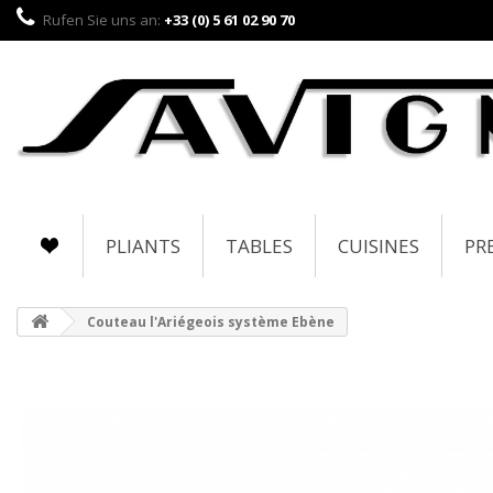
Rufen Sie uns an:
+33 (0) 5 61 02 90 70
PLIANTS
TABLES
CUISINES
PR
Couteau l'Ariégeois système Ebène