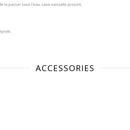
e la passer sous l'eau. Lave vaisselle proscrit.
yrolit.
ACCESSORIES