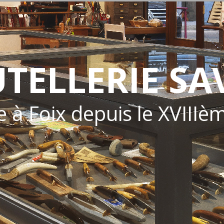
UTELLERIE SA
e à Foix depuis le XVIIIè