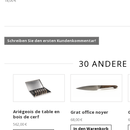
18,00 €
Schreiben Sie den ersten Kundenkommentar!
30 ANDERE
Ariégeois de table en
Grat office noyer
bois de cerf
68,00 €
6
562,00 €
In den Warenkorb