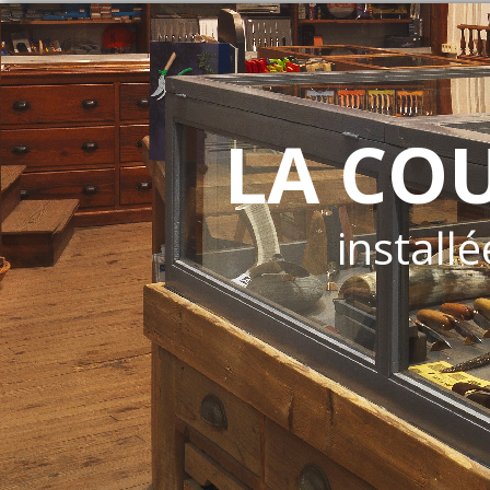
LA CO
installé