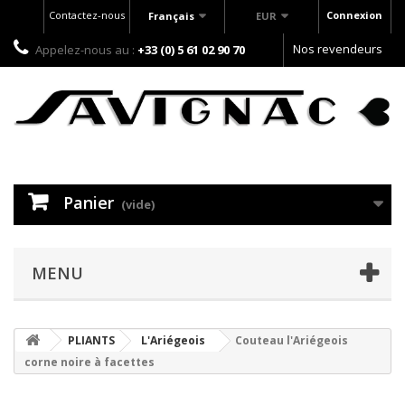
Contactez-nous
Connexion
Français
EUR
Nos revendeurs
Appelez-nous au :
+33 (0) 5 61 02 90 70
Panier
(vide)
MENU
PLIANTS
L'Ariégeois
Couteau l'Ariégeois
corne noire à facettes