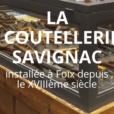
LA
COUTELLERI
SAVIGNAC
installée à Foix depuis
le XVIIIème siècle