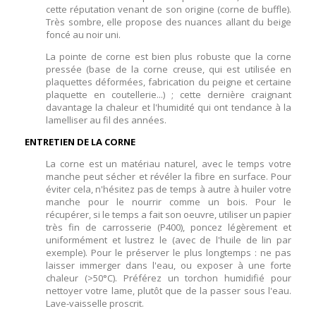
cette réputation venant de son origine (corne de buffle).
Très sombre, elle propose des nuances allant du beige
foncé au noir uni.
La pointe de corne est bien plus robuste que la corne
pressée (base de la corne creuse, qui est utilisée en
plaquettes déformées, fabrication du peigne et certaine
plaquette en coutellerie...) ; cette dernière craignant
davantage la chaleur et l'humidité qui ont tendance à la
lamelliser au fil des années.
ENTRETIEN DE LA CORNE
La corne est un matériau naturel, avec le temps votre
manche peut sécher et révéler la fibre en surface. Pour
éviter cela, n'hésitez pas de temps à autre à huiler votre
manche pour le nourrir comme un bois. Pour le
récupérer, si le temps a fait son oeuvre, utiliser un papier
très fin de carrosserie (P400), poncez légèrement et
uniformément et lustrez le (avec de l'huile de lin par
exemple). Pour le préserver le plus longtemps : ne pas
laisser immerger dans l'eau, ou exposer à une forte
chaleur (>50°C). Préférez un torchon humidifié pour
nettoyer votre lame, plutôt que de la passer sous l'eau.
Lave-vaisselle proscrit.