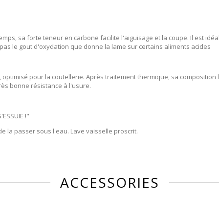
temps, sa forte teneur en carbone facilite l'aiguisage et la coupe. Il est i
pas le gout d'oxydation que donne la lame sur certains aliments acides
 optimisé pour la coutellerie. Après traitement thermique, sa composition
très bonne résistance à l'usure.
'ESSUIE !"
e la passer sous l'eau. Lave vaisselle proscrit.
ACCESSORIES