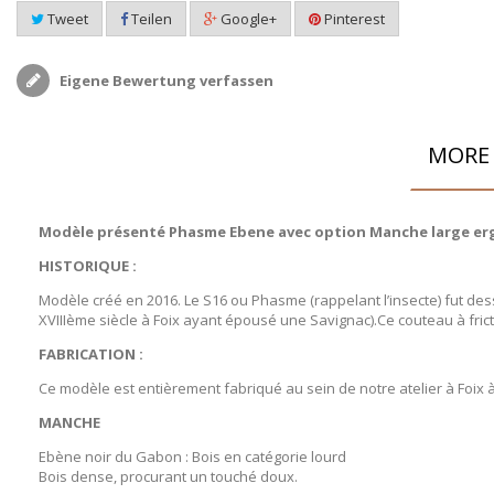
Tweet
Teilen
Google+
Pinterest
Eigene Bewertung verfassen
MORE 
Modèle présenté Phasme Ebene avec option Manche large e
HISTORIQUE :
Modèle créé en 2016. Le S16 ou Phasme (rappelant l’insecte) fut dess
XVIIIème siècle à Foix ayant épousé une Savignac).Ce couteau à fric
FABRICATION
:
Ce modèle est entièrement fabriqué au sein de notre atelier à Foix 
MANCHE
Ebène noir du Gabon : Bois en catégorie lourd
Bois dense, procurant un touché doux.