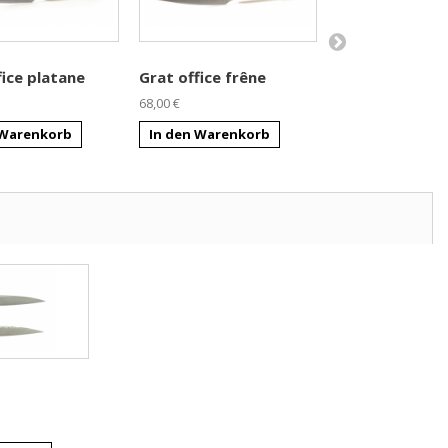
fice platane
Grat office frêne
Grat office bui
68,00 €
68,00 €
 Warenkorb
In den Warenkorb
In den Warenk