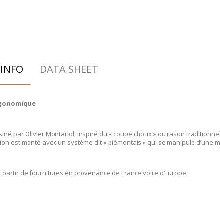
INFO
DATA SHEET
rgonomique
iné par Olivier Montariol, inspiré du « coupe choux » ou rasoir traditionne
tion est monté avec un système dit « piémontais » qui se manipule d’une m
à partir de fournitures en provenance de France voire d’Europe.