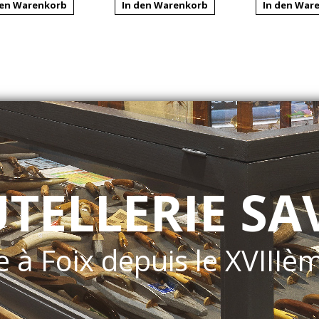
den Warenkorb
In den Warenkorb
In den War
UTELLERIE SA
e à Foix depuis le XVIIIè