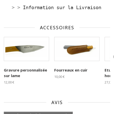
> >
Information sur la Livraison
ACCESSOIRES
Gravure personnalisée
Fourreaux en cuir
Etuis
sur lame
horiz
10,00 €
12,00 €
27,00 
AVIS