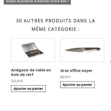
Soyez le premier à donner votre avis !
30 AUTRES PRODUITS DANS LA
MÊME CATÉGORIE :
Ariégeois de table en
Grat office noyer
bois de cerf
68,00 €
6
562,00 €
Ajouter au panier
Ajouter au panier