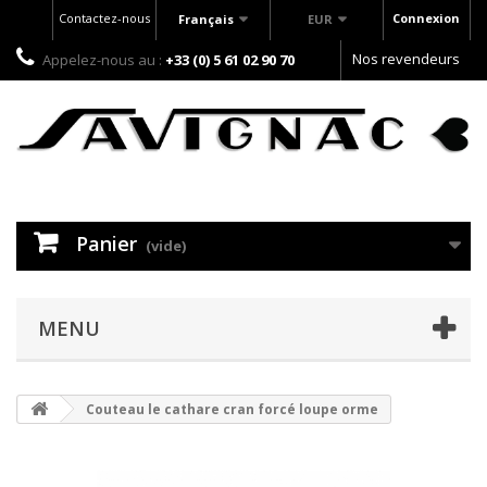
Contactez-nous
Connexion
Français
EUR
Nos revendeurs
Appelez-nous au :
+33 (0) 5 61 02 90 70
Panier
(vide)
MENU
Couteau le cathare cran forcé loupe orme