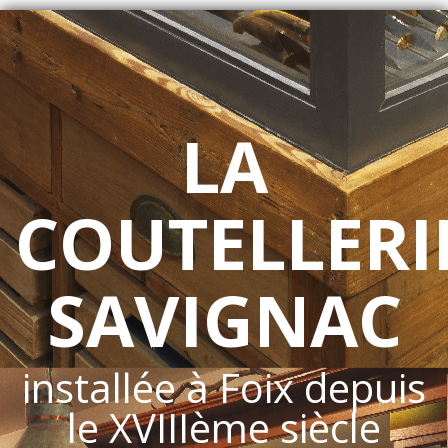
LA
COUTELLERI
SAVIGNAC
installée à Foix depuis
le XVIIIème siècle